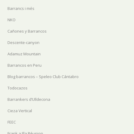
Barrancs i més
NKO
Cañones y Barrancos
Descente-canyon
Adamuz Mountain
Barrancos en Peru
Blog barrancos – Speleo Club Cántabro
Todocazos
Barrankers d’Ulldecona
Cieza Vertical
FEEC
Frank a Illa Réunion