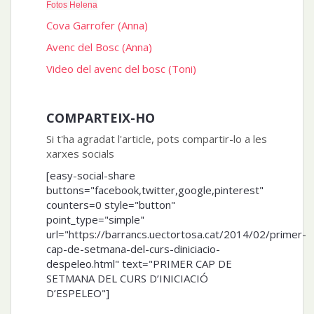
Fotos Helena
Cova Garrofer (Anna)
Avenc del Bosc (Anna)
Video del avenc del bosc (Toni)
COMPARTEIX-HO
Si t'ha agradat l'article, pots compartir-lo a les
xarxes socials
[easy-social-share
buttons="facebook,twitter,google,pinterest"
counters=0 style="button"
point_type="simple"
url="https://barrancs.uectortosa.cat/2014/02/primer-
cap-de-setmana-del-curs-diniciacio-
despeleo.html" text="PRIMER CAP DE
SETMANA DEL CURS D’INICIACIÓ
D’ESPELEO"]