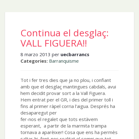
Continua el desglaç:
VALL FIGUERA!!
8 marzo 2013 per
uecbarrancs
Categories:
Barranquisme
Tot i fer tres dies que ja no plou, i confiant
amb que el desglaç mantingues cabdals, avui
hem decidit provar sort a la Vall Figuera.
Hem entrat per el GR, i des del primer toll i
fins al primer ràpel corria l’aigua. Després ha
desaparegut per
fer-nos el regalet que tots estàvem
esperant, a partir de la marmita trampa
tornava a aparèixer! Cosa que ens ha permès
saltar-hi, fent-nos realitat el somni que tot