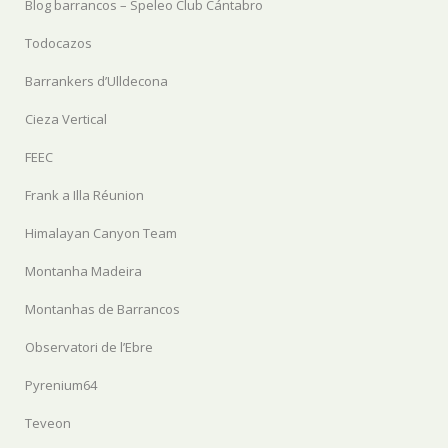
Blog barrancos – Speleo Club Cántabro
Todocazos
Barrankers d’Ulldecona
Cieza Vertical
FEEC
Frank a Illa Réunion
Himalayan Canyon Team
Montanha Madeira
Montanhas de Barrancos
Observatori de l’Ebre
Pyrenium64
Teveon