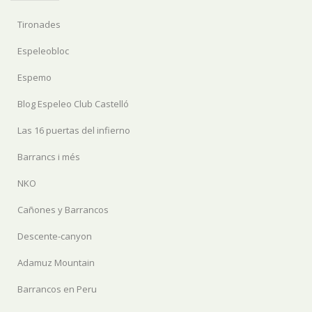
Tironades
Espeleobloc
Espemo
Blog Espeleo Club Castelló
Las 16 puertas del infierno
Barrancs i més
NKO
Cañones y Barrancos
Descente-canyon
Adamuz Mountain
Barrancos en Peru