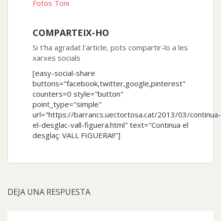
Fotos Toni
COMPARTEIX-HO
Si t'ha agradat l'article, pots compartir-lo a les
xarxes socials
[easy-social-share
buttons="facebook,twitter,google,pinterest"
counters=0 style="button"
point_type="simple"
url="https://barrancs.uectortosa.cat/2013/03/continua-
el-desglac-vall-figuera.html" text="Continua el
desglaç: VALL FIGUERA!!"]
DEJA UNA RESPUESTA