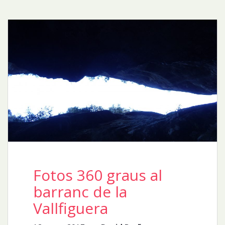
Fotos 360 graus al
barranc de la
Vallfiguera