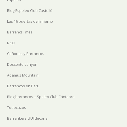
Blog Espeleo Club Castelló
Las 16 puertas del infierno
Barrancs i més
NKO
Cañones y Barrancos
Descente-canyon
Adamuz Mountain
Barrancos en Peru
Blog barrancos – Speleo Club Cántabro
Todocazos
Barrankers d’Ulldecona