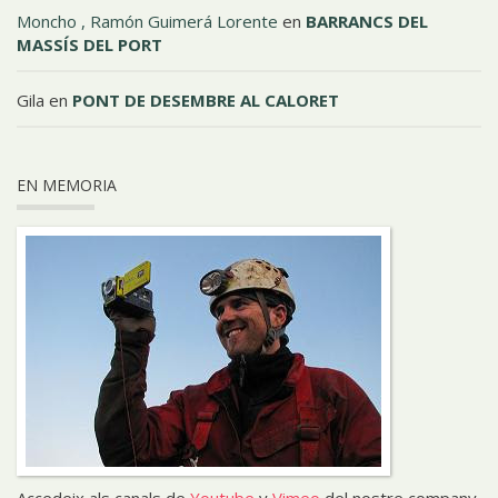
Moncho , Ramón Guimerá Lorente
en
BARRANCS DEL
MASSÍS DEL PORT
Gila
en
PONT DE DESEMBRE AL CALORET
EN MEMORIA
Accedeix als canals de
Youtube
y
Vimeo
del nostre company