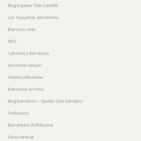
Blog Espeleo Club Castelló
Las 16 puertas del infierno
Barrancs i més
NKO
Cañones y Barrancos
Descente-canyon
Adamuz Mountain
Barrancos en Peru
Blog barrancos – Speleo Club Cántabro
Todocazos
Barrankers d’Ulldecona
Cieza Vertical