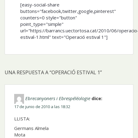
[easy-social-share
buttons="facebook,twitter,google,pinterest"
counters=0 style="button"
point_type="simple"
url="https://barrancs.uectortosa.cat/2010/06/operacio
estival-1.html" text="Operació estival 1"]
UNA RESPUESTA A “OPERACIÓ ESTIVAL 1”
Ebrecanyoners i Ebrespéléologie
dice:
17 de junio de 2010 a las 18:32
LLISTA:
Germans Almela
Mota