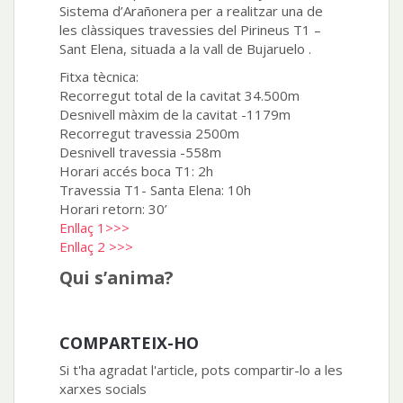
Sistema d’Arañonera per a realitzar una de
les clàssiques travessies del Pirineus T1 –
Sant Elena, situada a la vall de Bujaruelo .
Fitxa tècnica:
Recorregut total de la cavitat 34.500m
Desnivell màxim de la cavitat -1179m
Recorregut travessia 2500m
Desnivell travessia -558m
Horari accés boca T1: 2h
Travessia T1- Santa Elena: 10h
Horari retorn: 30’
Enllaç 1>>>
Enllaç 2 >>>
Qui s’anima?
COMPARTEIX-HO
Si t'ha agradat l'article, pots compartir-lo a les
xarxes socials