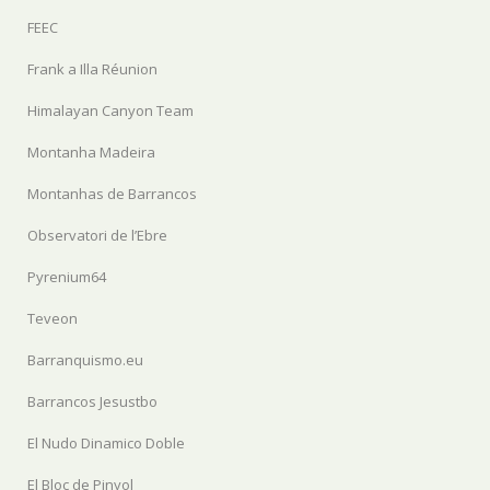
FEEC
Frank a Illa Réunion
Himalayan Canyon Team
Montanha Madeira
Montanhas de Barrancos
Observatori de l’Ebre
Pyrenium64
Teveon
Barranquismo.eu
Barrancos Jesustbo
El Nudo Dinamico Doble
El Bloc de Pinyol