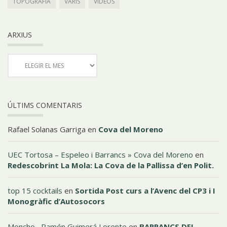
TOPOGRAFIA
VARIS
VÍDEOS
ARXIUS
ÚLTIMS COMENTARIS
Rafael Solanas Garriga
en
Cova del Moreno
UEC Tortosa – Espeleo i Barrancs » Cova del Moreno
en
Redescobrint La Mola: La Cova de la Pallissa d’en Polit.
top 15 cocktails
en
Sortida Post curs a l’Avenc del CP3 i I
Monogràfic d’Autosocors
Moncho , Ramón Guimerá Lorente
en
BARRANCS DEL