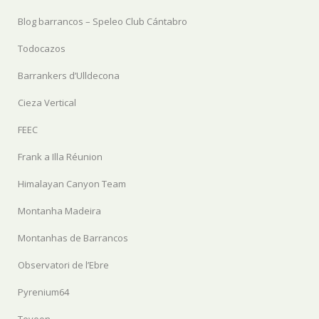
Blog barrancos – Speleo Club Cántabro
Todocazos
Barrankers d’Ulldecona
Cieza Vertical
FEEC
Frank a Illa Réunion
Himalayan Canyon Team
Montanha Madeira
Montanhas de Barrancos
Observatori de l’Ebre
Pyrenium64
Teveon