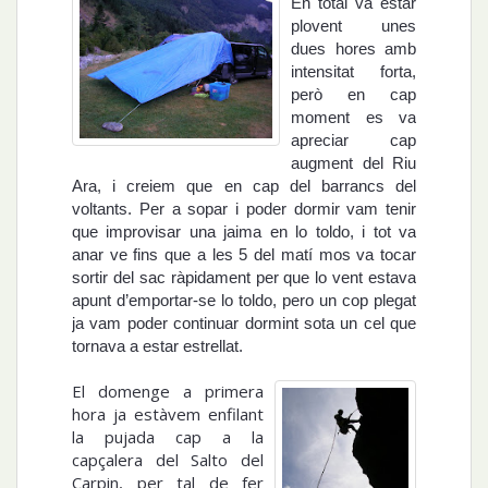
En total va estar
ploven
t unes
dues hores amb
intensitat forta,
però en cap
moment es va
apreciar cap
augment del Riu
A
ra, i creiem que en cap del barrancs del
voltants. Per a sopar i poder dormir v
am tenir
que improvisar una jaima en lo toldo, i tot va
anar ve fins que a les 5 del matí mos va tocar
sortir del sac ràpidament per que lo vent estava
apunt d’emportar-se lo toldo, pero un cop plegat
ja vam poder continuar dormint sota un cel que
tornava a estar estrellat.
El domenge a primera
hora ja estàvem enfilant
la pujada cap a la
capçalera del Salto del
Carp
in,
per tal de fer