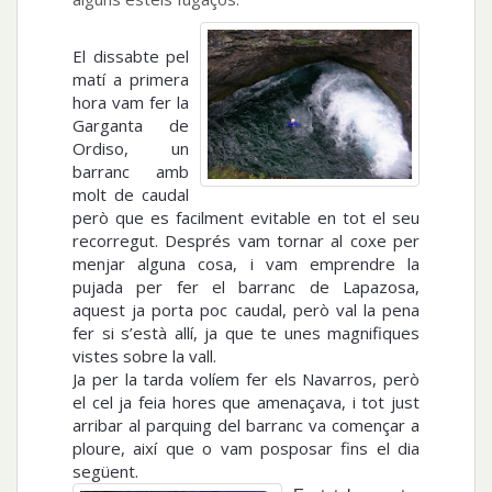
El dissabte pel
matí a primera
hora vam fer la
Garganta de
Ordiso, un
barranc amb
molt de caudal
però que es facilment evitable en tot el seu
recorregut. Després vam tornar al coxe per
menjar alguna cosa, i vam emprendre la
pujada per fer el barranc de Lapazosa,
aquest ja porta poc caudal, però val la pena
fer si s’està allí, ja que te unes magnifiques
vistes sobre la vall.
Ja per la tarda volíem fer els Navarros, però
el cel ja feia hores que amenaçava, i tot just
arribar al parquing del barranc va començar a
ploure, així que o vam posposar fins el dia
següent.