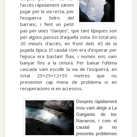
l’accés ràpidament vàrem
pujar per la via recta, per
l’esquerra hidro del
barranc, i fent un petit
pas per unes “clavijes”, que tant típiques son
per alguns passos d’aquella zona. En total uns
20 minuts d’accés, en front dels 45 de la
pujada típica. El caudal com era d’esperar
per
l’epoca era bastant fluix, i només ens vam
banyar fins a la cintura. Per baixar l’última
cascada vam escollir la via de l’esquerra, en
total 23+25+12+55 metres que no
presenten cap mena de problema ni en
recuperacions ni en accessos.
Després ràpidament
mos vam dirigir a La
Garganta de los
Navarros, i com el
caudal ja no
presenta problemes