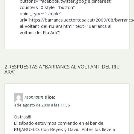
buttons="facebook,twitter,google,pinterest"
counters=0 style="button"
point_type="simple"
url="https://barrancs.uectortosa.cat/2009/08/barrancs
al-voltant-del-riu-ara.html" text="Barrancs al
voltant del Riu Ara"]
2 RESPUESTAS A “BARRANCS AL VOLTANT DEL RIU
ARA”
Monrasin
dice:
4 de agosto de 2009 a las 11:56
Ostras!!!
El sábado estuvimos comiendo en el bar de
BUJARUELO. Con Reyes y David. Antes los lleve a