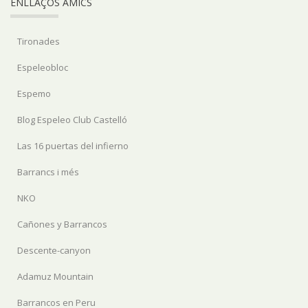
ENLLAÇOS AMICS
Tironades
Espeleobloc
Espemo
Blog Espeleo Club Castelló
Las 16 puertas del infierno
Barrancs i més
NKO
Cañones y Barrancos
Descente-canyon
Adamuz Mountain
Barrancos en Peru