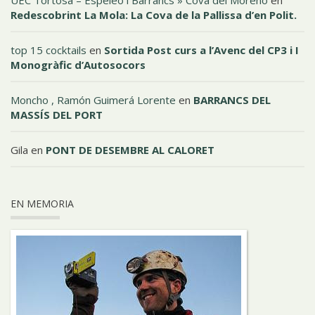
UEC Tortosa – Espeleo i Barrancs » Cova del Moreno
en
Redescobrint La Mola: La Cova de la Pallissa d’en Polit.
top 15 cocktails
en
Sortida Post curs a l’Avenc del CP3 i I
Monogràfic d’Autosocors
Moncho , Ramón Guimerá Lorente
en
BARRANCS DEL
MASSÍS DEL PORT
Gila
en
PONT DE DESEMBRE AL CALORET
EN MEMORIA