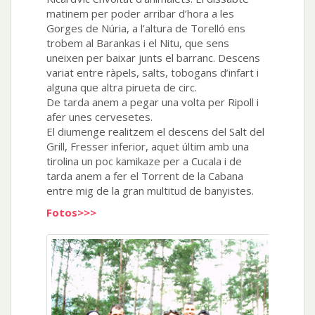
matinem per poder arribar d’hora a les
Gorges de Núria, a l’altura de Torelló ens
trobem al Barankas i el Nitu, que sens
uneixen per baixar junts el barranc. Descens
variat entre ràpels, salts, tobogans d’infart i
alguna que altra pirueta de circ.
De tarda anem a pegar una volta per Ripoll i
afer unes cervesetes.
El diumenge realitzem el descens del Salt del
Grill, Fresser inferior, aquet últim amb una
tirolina un poc kamikaze per a Cucala i de
tarda anem a fer el Torrent de la Cabana
entre mig de la gran multitud de banyistes.
Fotos>>>