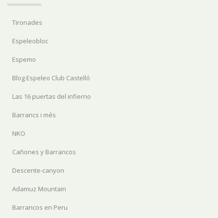
Tironades
Espeleobloc
Espemo
Blog Espeleo Club Castelló
Las 16 puertas del infierno
Barrancs i més
NKO
Cañones y Barrancos
Descente-canyon
Adamuz Mountain
Barrancos en Peru