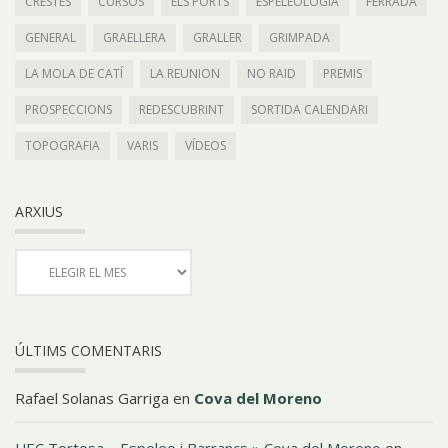
CRESTES
CURSOS
ELS PORTS
ESPELEOLOGIA
FERRADA
GENERAL
GRAELLERA
GRALLER
GRIMPADA
LA MOLA DE CATÍ
LA REUNION
NO RAID
PREMIS
PROSPECCIONS
REDESCUBRINT
SORTIDA CALENDARI
TOPOGRAFIA
VARIS
VÍDEOS
ARXIUS
ÚLTIMS COMENTARIS
Rafael Solanas Garriga
en
Cova del Moreno