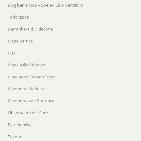
Blog barrancos – Speleo Club Cántabro
Todocazos
Barrankers d’Ulldecona
Cieza Vertical
FEEC
Frank a Illa Réunion
Himalayan Canyon Team
Montanha Madeira
Montanhas de Barrancos
Observatori de l’Ebre
Pyrenium64
Teveon