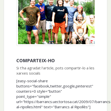
COMPARTEIX-HO
Si t'ha agradat l'article, pots compartir-lo a les
xarxes socials
[easy-social-share
buttons="facebook,twitter,google,pinterest"
counters=0 style="button"
point_type="simple"
url="https://barrancs.uectortosa.cat/2009/07/barrancs
al-ripolles.html" text="Barrancs al Ripollès"]